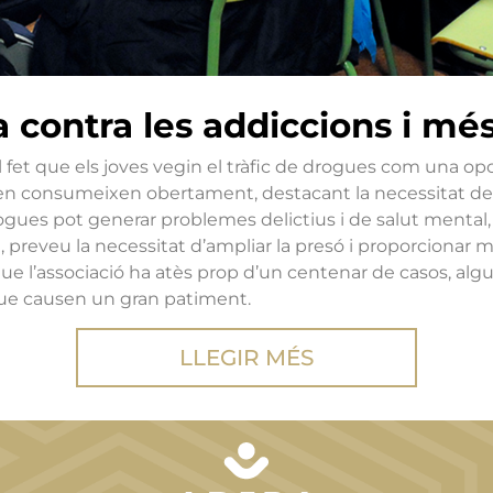
 contra les addiccions i mé
et que els joves vegin el tràfic de drogues com una opc
n consumeixen obertament, destacant la necessitat de tr
gues pot generar problemes delictius i de salut mental,
i, preveu la necessitat d’ampliar la presó i proporcionar m
e l’associació ha atès prop d’un centenar de casos, algu
e causen un gran patiment.
LLEGIR MÉS