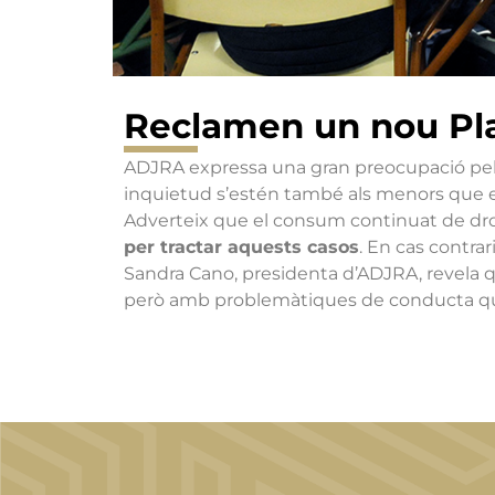
Reclamen un nou Pla
ADJRA expressa una gran preocupació pel f
inquietud s’estén també als menors que e
Adverteix que el consum continuat de dro
per tractar aquests casos
. En cas contrar
Sandra Cano, presidenta d’ADJRA, revela qu
però amb problemàtiques de conducta qu