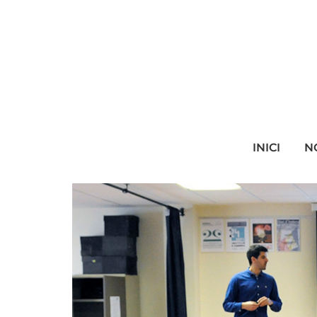
INICI
N