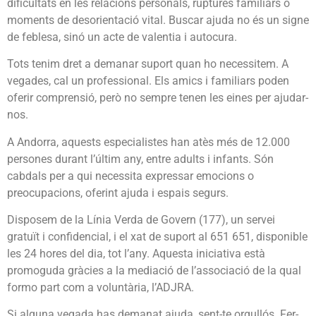
dificultats en les relacions personals, ruptures familiars o
moments de desorientació vital. Buscar ajuda no és un signe
de feblesa, sinó un acte de valentia i autocura.
Tots tenim dret a demanar suport quan ho necessitem. A
vegades, cal un professional. Els amics i familiars poden
oferir comprensió, però no sempre tenen les eines per ajudar-
nos.
A Andorra, aquests especialistes han atès més de 12.000
persones durant l’últim any, entre adults i infants. Són
cabdals per a qui necessita expressar emocions o
preocupacions, oferint ajuda i espais segurs.
Disposem de la Línia Verda de Govern (177), un servei
gratuït i confidencial, i el xat de suport al 651 651, disponible
les 24 hores del dia, tot l’any. Aquesta iniciativa està
promoguda gràcies a la mediació de l’associació de la qual
formo part com a voluntària, l’ADJRA.
Si alguna vegada has demanat ajuda, sent-te orgullós. Fer-